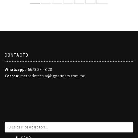
TIENE
MÚLTIPLES
VARIANTES.
LAS
OPCIONES
SE
CONTACTO
PUEDEN
ELEGIR
Whatsapp:
6673 27 43 28
EN
Correo:
mercadotecnia@bgpartners.com.mx
LA
PÁGINA
DE
PRODUCTO
BUSCAR