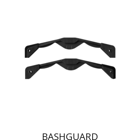
TIENE
MÚLTIPLES
VARIANTES.
LAS
OPCIONES
SE
PUEDEN
ELEGIR
EN
LA
PÁGINA
DE
PRODUCTO
BASHGUARD