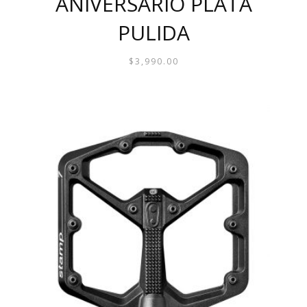
ANIVERSARIO PLATA
PULIDA
$
3,990.00
ESTE
PRODUCTO
TIENE
MÚLTIPLES
VARIANTES.
LAS
OPCIONES
SE
PUEDEN
ELEGIR
EN
LA