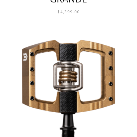
$
4,399.00
ESTE
PRODUCTO
TIENE
MÚLTIPLES
VARIANTES.
LAS
OPCIONES
SE
PUEDEN
ELEGIR
EN
LA
PÁGINA
DE