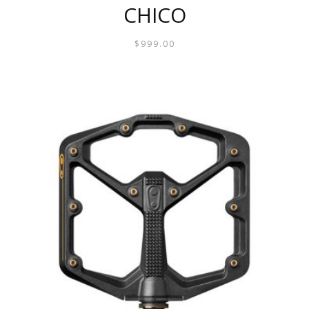
CHICO
$
999.00
ESTE
PRODUCTO
TIENE
MÚLTIPLES
VARIANTES.
LAS
OPCIONES
SE
PUEDEN
ELEGIR
EN
LA
PÁGINA