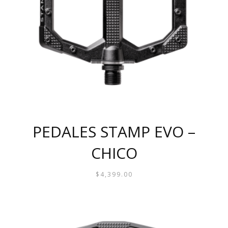
PUEDEN
ELEGIR
EN
LA
PÁGINA
DE
PRODUCTO
PEDALES STAMP EVO –
CHICO
$
4,399.00
ESTE
PRODUCTO
TIENE