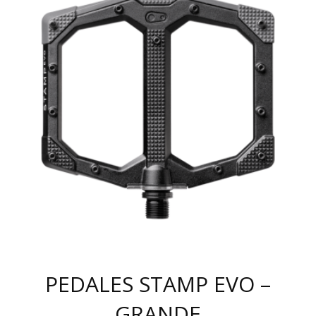
MÚLTIPLES
VARIANTES.
LAS
OPCIONES
SE
PUEDEN
ELEGIR
EN
LA
PÁGINA
DE
PRODUCTO
PEDALES STAMP EVO –
GRANDE