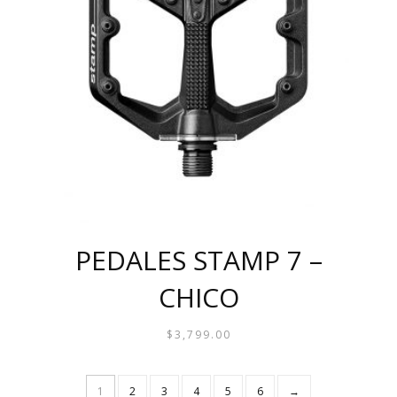
SE
PUEDEN
ELEGIR
EN
LA
PÁGINA
DE
PRODUCTO
PEDALES STAMP 7 –
CHICO
$
3,799.00
ESTE
PRODUCTO
1
2
3
4
5
6
→