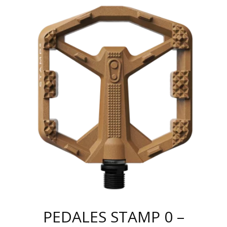
TIENE
MÚLTIPLES
VARIANTES.
LAS
OPCIONES
SE
PUEDEN
ELEGIR
EN
LA
PÁGINA
DE
PRODUCTO
PEDALES STAMP 0 –