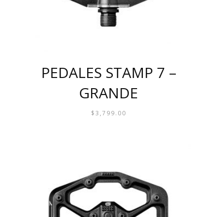
PÁGINA
DE
PRODUCTO
PEDALES STAMP 7 –
GRANDE
$
3,799.00
ESTE
PRODUCTO
TIENE
MÚLTIPLES
VARIANTES.
LAS
OPCIONES