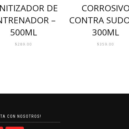
NITIZADOR DE
CORROSIV
NTRENADOR –
CONTRA SUDO
500ML
300ML
$
289.00
$
359.00
CTA CON NOSOTROS!