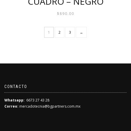
CUADRO – NEGRO
$
890.00
1
2
3
→
CONTACTO
Whatsapp:
6673 27 43 28
Correo:
mercadotecnia@bgpartners.com.mx