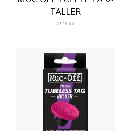
TALLER
$
369.00