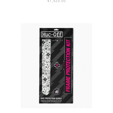
$
1,920.00
ESTE
PRODUCTO
TIENE
MÚLTIPLES
VARIANTES.
LAS
OPCIONES
SE
PUEDEN
ELEGIR
EN
LA
PÁGINA
DE
PRODUCTO