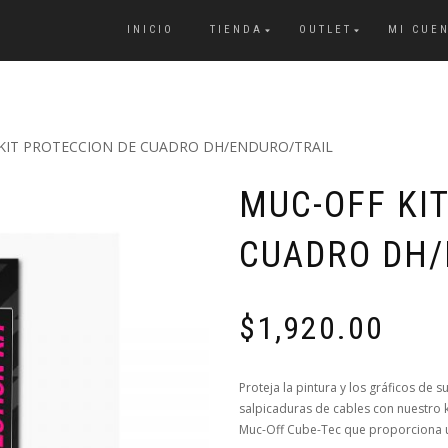
INICIO
TIENDA
OUTLET
MI CUE
KIT PROTECCION DE CUADRO DH/ENDURO/TRAIL
MUC-OFF KI
CUADRO DH/
$
1,920.00
Proteja la pintura y los gráficos de
salpicaduras de cables con nuestro 
Muc-Off Cube-Tec que proporciona u