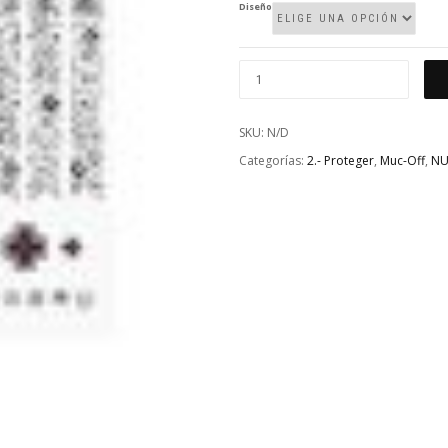
Diseño
MUC-
OFF
KIT
SKU:
N/D
PROTECCION
Categorías:
2.- Proteger
,
Muc-Off
,
NU
DE
CUADRO
DH/ENDURO/TRAIL
CANTIDAD