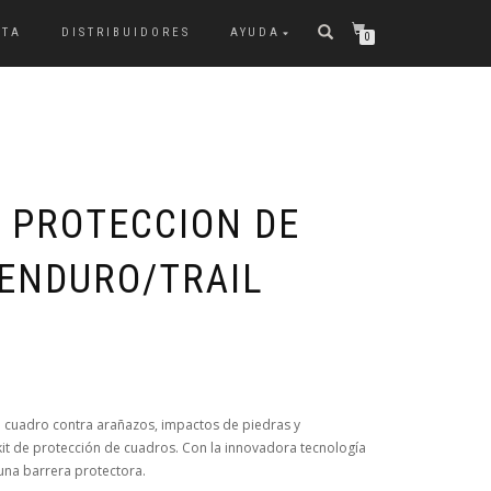
NTA
DISTRIBUIDORES
AYUDA
0
T PROTECCION DE
ENDURO/TRAIL
 su cuadro contra arañazos, impactos de piedras y
kit de protección de cuadros. Con la innovadora tecnología
na barrera protectora.