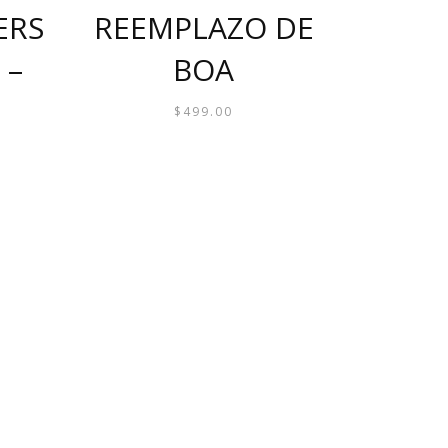
ERS
REEMPLAZO DE
 –
BOA
$
499.00
O
ES
S.
S