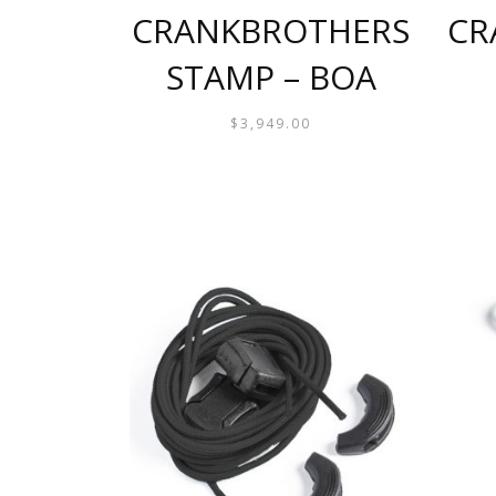
CRANKBROTHERS
CR
STAMP – BOA
$
3,949.00
ESTE
PRODUCTO
TIENE
MÚLTIPLES
VARIANTES.
LAS
OPCIONES
SE
PUEDEN
ELEGIR
EN