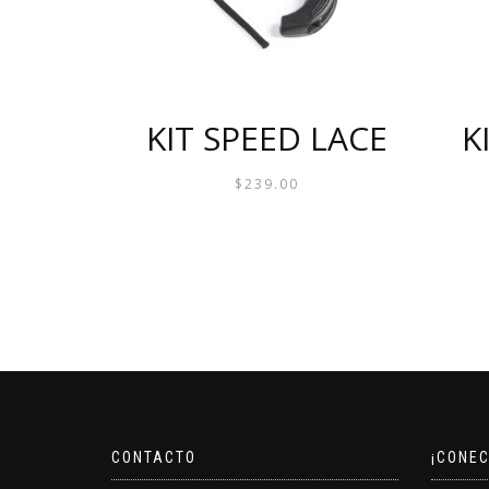
LA
PÁGINA
DE
PRODUCTO
KIT SPEED LACE
K
$
239.00
ESTE
PRODUCTO
TIENE
MÚLTIPLES
VARIANTES.
LAS
OPCIONES
SE
CONTACTO
¡CONE
PUEDEN