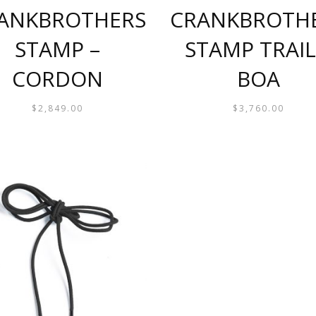
ANKBROTHERS
CRANKBROTH
STAMP –
STAMP TRAIL
CORDON
BOA
$
2,849.00
$
3,760.00
ESTE
ESTE
PRODUCTO
PRODUCT
TIENE
TIENE
MÚLTIPLES
MÚLTIPL
VARIANTES.
VARIANTE
LAS
LAS
OPCIONES
OPCIONE
SE
SE
PUEDEN
PUEDEN
ELEGIR
ELEGIR