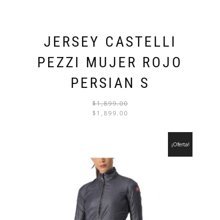
JERSEY CASTELLI
PEZZI MUJER ROJO
PERSIAN S
$
1,899.00
EL
EL
$
1,899.00
PRECI
PRECI
ORIGI
ACTU
¡Oferta!
ERA:
ES:
$1,899
$1,899