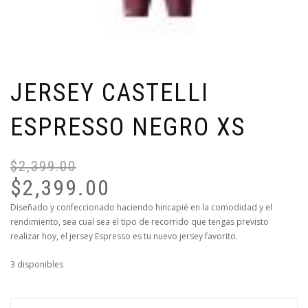
JERSEY CASTELLI
ESPRESSO NEGRO XS
$
2,399.00
E
E
$
2,399.00
P
P
O
A
Diseñado y confeccionado haciendo hincapié en la comodidad y el
rendimiento, sea cual sea el tipo de recorrido que tengas previsto
E
E
realizar hoy, el jersey Espresso es tu nuevo jersey favorito.
$
$
3 disponibles
JERSEY