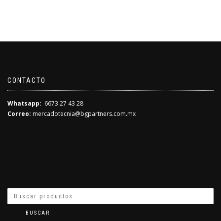
ORIGI
ACTU
ERA:
ES:
$2,499
$2,499
CONTACTO
Whatsapp:
6673 27 43 28
Correo:
mercadotecnia@bgpartners.com.mx
BUSCAR