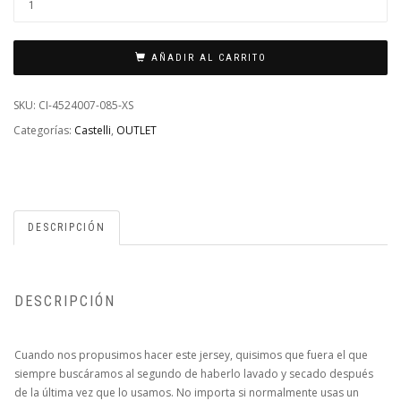
CASTELLI
ESPRESSO
AÑADIR AL CARRITO
NEGRO
XS
SKU:
CI-4524007-085-XS
CANTIDAD
Categorías:
Castelli
,
OUTLET
DESCRIPCIÓN
DESCRIPCIÓN
Cuando nos propusimos hacer este jersey, quisimos que fuera el que
siempre buscáramos al segundo de haberlo lavado y secado después
de la última vez que lo usamos. No importa si normalmente usas un