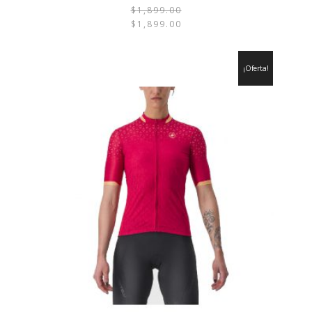
$
1,899.00
EL
EL
$
1,899.00
PRECI
PRECI
ORIGI
ACTU
¡Oferta!
ERA:
ES:
$1,899
$1,899