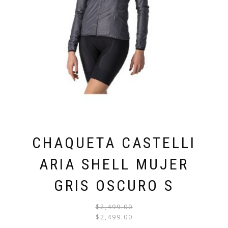
CHAQUETA CASTELLI
ARIA SHELL MUJER
GRIS OSCURO S
$
2,499.00
EL
EL
$
2,499.00
PRECI
PRECI