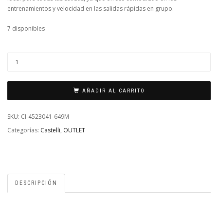
entrenamientos y velocidad en las salidas rápidas en grupo.
7 disponibles
JERSEY
CASTELLI
PEZZI
AÑADIR AL CARRITO
MUJER
ROJO
SKU:
CI-4523041-649M
PERSIAN
Categorías:
Castelli
,
OUTLET
M
CANTIDAD
DESCRIPCIÓN