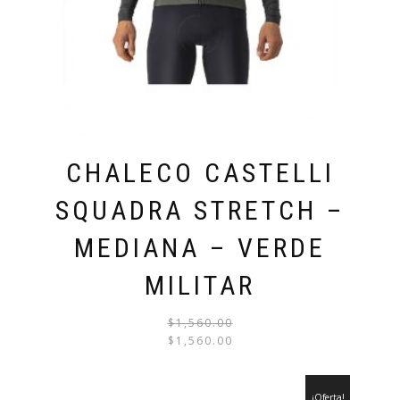
CHALECO CASTELLI
SQUADRA STRETCH –
MEDIANA – VERDE
MILITAR
$
1,560.00
EL
EL
$
1,560.00
PRECI
PRECI
ORIGI
ACTU
¡Oferta!