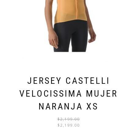
JERSEY CASTELLI
VELOCISSIMA MUJER
NARANJA XS
$
2,199.00
EL
EL
$
2,199.00
PRECI
PRECI