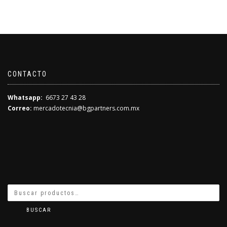
ORIGI
ACTU
ERA:
ES:
$2,199
$2,199
CONTACTO
Whatsapp:
6673 27 43 28
Correo:
mercadotecnia@bgpartners.com.mx
BUSCAR