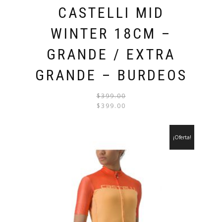
CASTELLI MID
WINTER 18CM –
GRANDE / EXTRA
GRANDE – BURDEOS
$
399.00
EL
EL
$
399.00
PRECI
PRECI
ORIGI
ACTU
¡Oferta!
ERA:
ES:
$399.0
$399.0