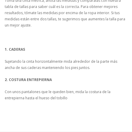
Toma una cinta métrica, anota las medidas y compáralas con nuestra
tabla de tallas para saber cuál es la correcta. Para obtener mejores
resultados, tómate las medidas por encima de la ropa interior. Si tus
medidas están entre dos tallas, te sugerimos que aumentes la talla para
un mejor ajuste.
1. CADERAS
Sujetando la cinta horizontalmente mida alrededor de la parte más
ancha de sus caderas manteniendo los pies juntos.
2. COSTURA ENTREPIERNA
Con unos pantalones que le queden bien, mida la costura de la
entrepierna hasta el hueso del tobillo