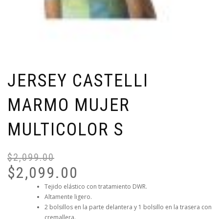
JERSEY CASTELLI
MARMO MUJER
MULTICOLOR S
$
2,099.00
E
E
$
2,099.00
P
P
O
A
Tejido elástico con tratamiento DWR.
Altamente ligero.
E
E
2 bolsillos en la parte delantera y 1 bolsillo en la trasera con
$
$
cremallera.