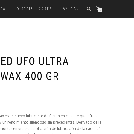
NTA
DISTRIBUIDORES
AYUDA
0
ED UFO ULTRA
WAX 400 GR
x es un nuevo lubricante de fusión en caliente que ofrece
y un rendimiento silencioso sin precedentes. Derivado de la
ontar en una sola aplicación de lubricación de la cadena”,