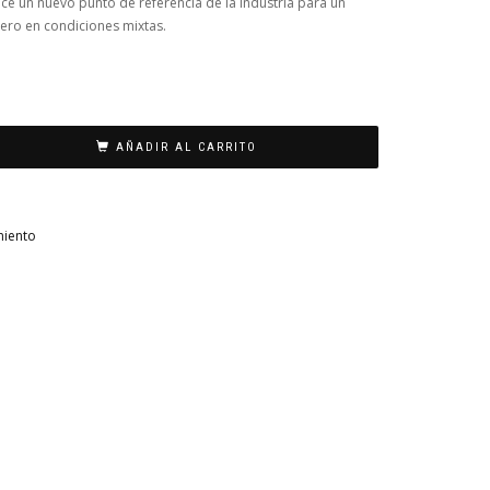
ce un nuevo punto de referencia de la industria para un
ro en condiciones mixtas.
AÑADIR AL CARRITO
miento