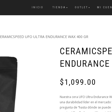
INICIO
TIENDA
OUTLET
MI CUE
CERAMICSPEED UFO ULTRA ENDURANCE WAX 400 GR
CERAMICSPE
ENDURANCE 
$
1,099.00
Nuestra cera UFO Ultra Endurance Wa
una durabilidad líder en el mercado 
pregunta de “hasta dónde se puede m