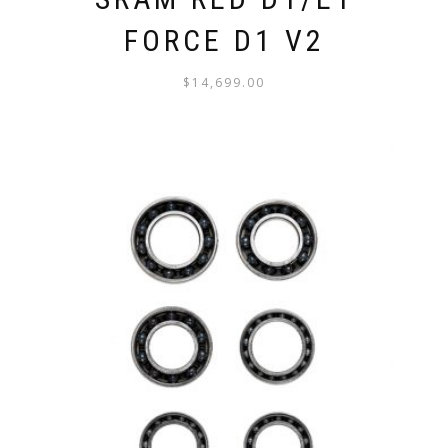
FORCE D1 V2
$
14,699.00
ESTE
PRODUCTO
TIENE
MÚLTIPLES
VARIANTES.
LAS
OPCIONES
SE
PUEDEN
ELEGIR
EN
LA