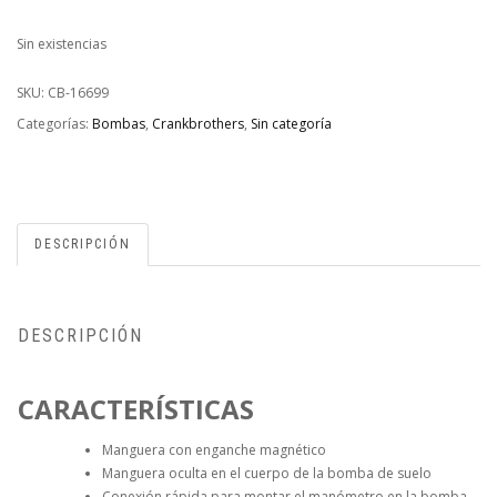
Sin existencias
SKU:
CB-16699
Categorías:
Bombas
,
Crankbrothers
,
Sin categoría
DESCRIPCIÓN
DESCRIPCIÓN
CARACTERÍSTICAS
Manguera con enganche magnético
Manguera oculta en el cuerpo de la bomba de suelo
Conexión rápida para montar el manómetro en la bomba