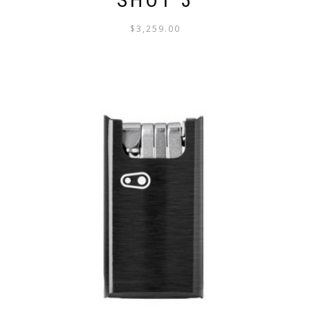
$
3,259.00
ESTE
PRODUCTO
TIENE
MÚLTIPLES
VARIANTES.
LAS
OPCIONES
SE
PUEDEN
ELEGIR
EN
LA
PÁGINA
DE