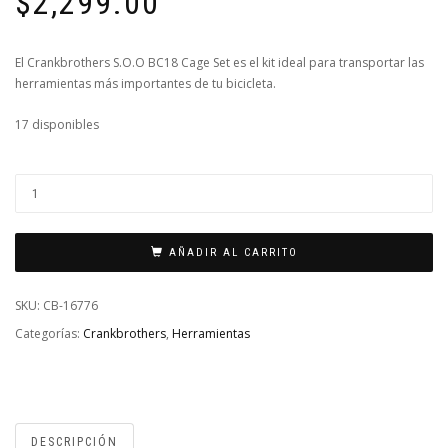
$
2,299.00
El Crankbrothers S.O.O BC18 Cage Set es el kit ideal para transportar las
herramientas más importantes de tu bicicleta.
17 disponibles
HERRAMIENTA
CRANKBROTHERS
TOOL
AÑADIR AL CARRITO
S.O.S.
BC18
SKU:
CB-16776
PORTA
Categorías:
Crankbrothers
,
Herramientas
ANFORRA
CON
KIT
CANTIDAD
DESCRIPCIÓN