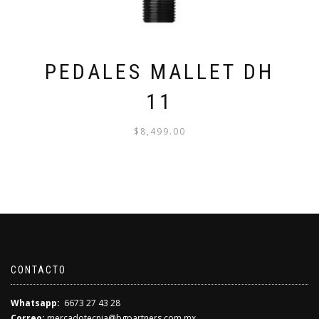
PEDALES MALLET DH
11
$
8,499.00
CONTACTO
Whatsapp:
6673 27 43 28
Correo:
mercadotecnia@bgpartners.com.mx