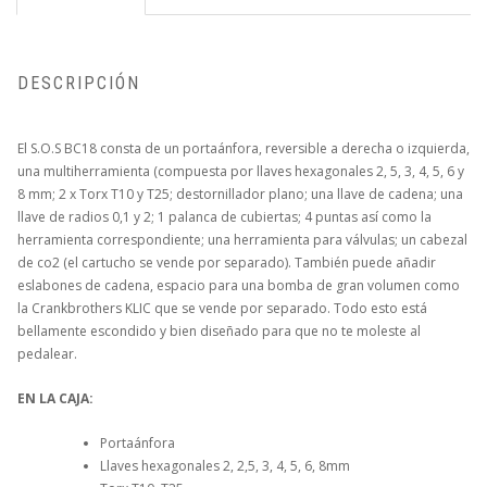
DESCRIPCIÓN
El S.O.S BC18 consta de un portaánfora, reversible a derecha o izquierda,
una multiherramienta (compuesta por llaves hexagonales 2, 5, 3, 4, 5, 6 y
8 mm; 2 x Torx T10 y T25; destornillador plano; una llave de cadena; una
llave de radios 0,1 y 2; 1 palanca de cubiertas; 4 puntas así como la
herramienta correspondiente; una herramienta para válvulas; un cabezal
de co2 (el cartucho se vende por separado). También puede añadir
eslabones de cadena, espacio para una bomba de gran volumen como
la Crankbrothers KLIC que se vende por separado. Todo esto está
bellamente escondido y bien diseñado para que no te moleste al
pedalear.
EN LA CAJA:
Portaánfora
Llaves hexagonales 2, 2,5, 3, 4, 5, 6, 8mm