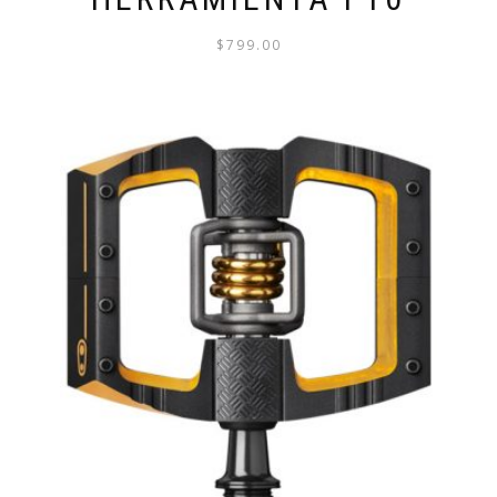
$
799.00