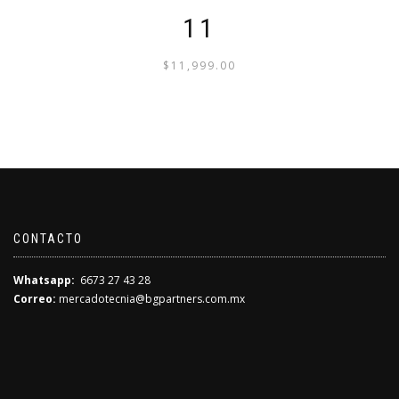
11
$
11,999.00
CONTACTO
Whatsapp:
6673 27 43 28
Correo:
mercadotecnia@bgpartners.com.mx