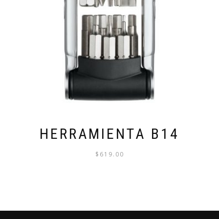
PUEDEN
ELEGIR
EN
LA
PÁGINA
DE
PRODUCTO
HERRAMIENTA B14
$
619.00