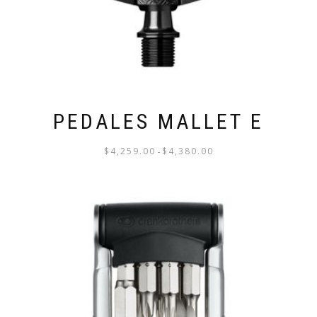
PEDALES MALLET E
$
4,259.00
$
4,380.00
-
RANGO
DE
ESTE
PRECIOS:
PRODUCTO
DESDE
TIENE
$4,259.00
MÚLTIPLES
HASTA
VARIANTES.
$4,380.00
LAS
OPCIONES
SE