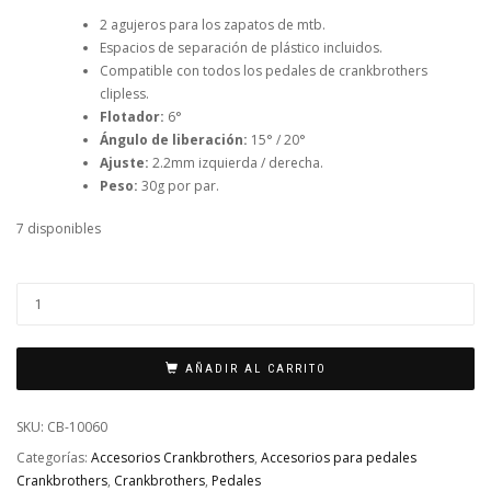
2 agujeros para los zapatos de mtb.
Espacios de separación de plástico incluidos.
Compatible con todos los pedales de crankbrothers
clipless.
Flotador:
6°
Ángulo de liberación:
15° / 20°
Ajuste:
2.2mm izquierda / derecha.
Peso:
30g por par.
7 disponibles
KIT
PREMIUM
DE
AÑADIR AL CARRITO
CALAS
STANDARD
SKU:
CB-10060
CANTIDAD
Categorías:
Accesorios Crankbrothers
,
Accesorios para pedales
Crankbrothers
,
Crankbrothers
,
Pedales