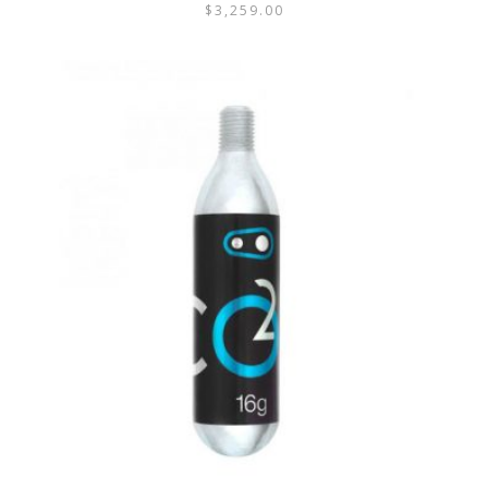
$
3,259.00
ESTE
PRODUCTO
TIENE
MÚLTIPLES
VARIANTES.
LAS
OPCIONES
SE
PUEDEN
ELEGIR
EN
LA
PÁGINA
DE
PRODUCTO