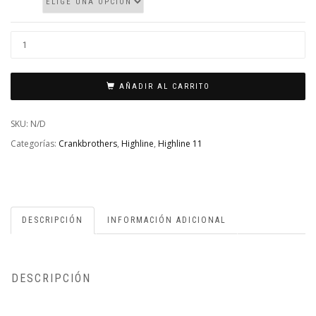
DROPPER
HIGHLINE
11
AÑADIR AL CARRITO
CANTIDAD
SKU:
N/D
Categorías:
Crankbrothers
,
Highline
,
Highline 11
DESCRIPCIÓN
INFORMACIÓN ADICIONAL
DESCRIPCIÓN