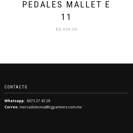
PEDALES MALLET E
11
$
8,499.00
CONTACTO
Whatsapp:
6673 27 43 28
Correo:
mercadotecnia@bgpartners.com.mx