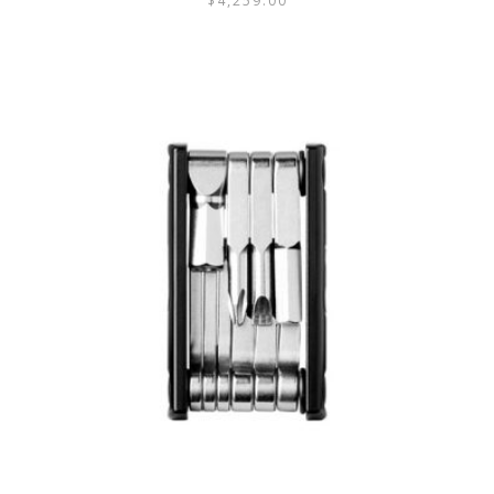
$
4,259.00
ESTE
PRODUCTO
TIENE
MÚLTIPLES
VARIANTES.
LAS
OPCIONES
SE
PUEDEN
ELEGIR
EN
LA
PÁGINA
DE
PRODUCTO