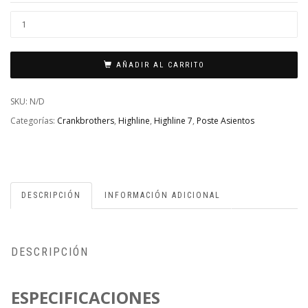
POSTE
ASIENTO
HIGHLINE
AÑADIR AL CARRITO
7
V2
SKU:
N/D
-
Categorías:
Crankbrothers
,
Highline
,
Highline 7
,
Poste Asientos
150MM
(SIN
CONTROL
REMOTO)
DESCRIPCIÓN
INFORMACIÓN ADICIONAL
CANTIDAD
DESCRIPCIÓN
ESPECIFICACIONES