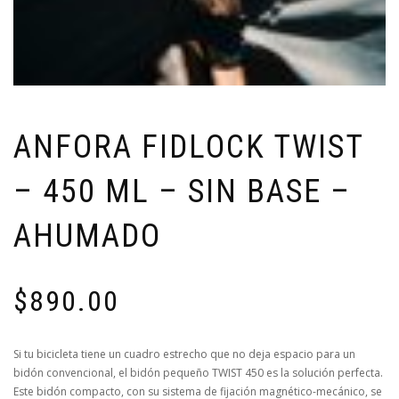
ANFORA FIDLOCK TWIST
– 450 ML – SIN BASE –
AHUMADO
$
890.00
Si tu bicicleta tiene un cuadro estrecho que no deja espacio para un
bidón convencional, el bidón pequeño TWIST 450 es la solución perfecta.
Este bidón compacto, con su sistema de fijación magnético-mecánico, se