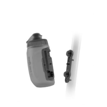
ESTE
PRODUCTO
TIENE
MÚLTIPLES
VARIANTES.
LAS
OPCIONES
SE
PUEDEN
ELEGIR
EN
LA
PÁGINA
DE
PRODUCTO