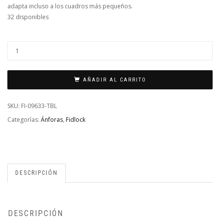
adapta incluso a los cuadros más pequeños.
32 disponibles
ANFORA
FIDLOCK
TWIST
AÑADIR AL CARRITO
-
450
SKU:
FI-09633-TBL
ML
Categorías:
Ánforas
,
Fidlock
-
SIN
BASE
-
DESCRIPCIÓN
AHUMADO
CANTIDAD
DESCRIPCIÓN