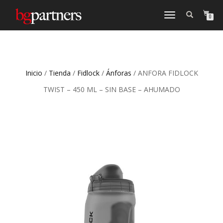
CAMBIAR
0
NAVEGACIÓN
Inicio
/
Tienda
/
Fidlock
/
Ánforas
/ ANFORA FIDLOCK
TWIST – 450 ML – SIN BASE – AHUMADO