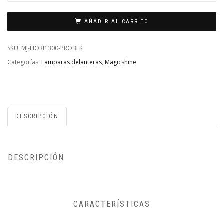
DELANTERA
MAGICSHINE
AÑADIR AL CARRITO
-
HORI
SKU:
MJ-HORI1300-PROBLK
1300
Categorías:
Lamparas delanteras
,
Magicshine
PRO
CANTIDAD
DESCRIPCIÓN
DESCRIPCIÓN
CARACTERÍSTICAS