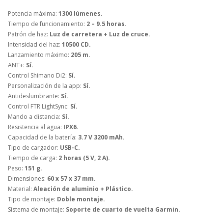
Potencia máxima:
1300 lúmenes.
Tiempo de funcionamiento:
2 – 9.5 horas.
Patrón de haz:
Luz de carretera + Luz de cruce.
Intensidad del haz:
10500 CD.
Lanzamiento máximo:
205 m.
ANT+:
Sí.
Control Shimano Di2:
Sí.
Personalización de la app:
Sí.
Antideslumbrante:
Sí.
Control FTR LightSync:
Sí.
Mando a distancia:
Sí.
Resistencia al agua:
IPX6.
Capacidad de la batería:
3.7 V 3200 mAh.
Tipo de cargador:
USB-C.
Tiempo de carga:
2 horas (5 V, 2 A).
Peso:
151 g.
Dimensiones:
60 x 57 x 37 mm.
Material:
Aleación de aluminio + Plástico.
Tipo de montaje:
Doble montaje.
Sistema de montaje:
Soporte de cuarto de vuelta Garmin.