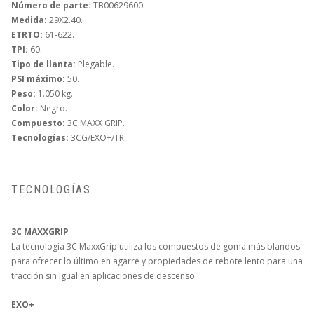
Número de parte:
TB00629600.
Medida:
29X2.40.
ETRTO:
61-622.
TPI:
60.
Tipo de llanta:
Plegable.
PSI máximo:
50.
Peso:
1.050 kg.
Color:
Negro.
Compuesto:
3C MAXX GRIP.
Tecnologías:
3CG/EXO+/TR.
TECNOLOGÍAS
3C MAXXGRIP
La tecnología 3C MaxxGrip utiliza los compuestos de goma más blandos
para ofrecer lo último en agarre y propiedades de rebote lento para una
tracción sin igual en aplicaciones de descenso.
EXO+