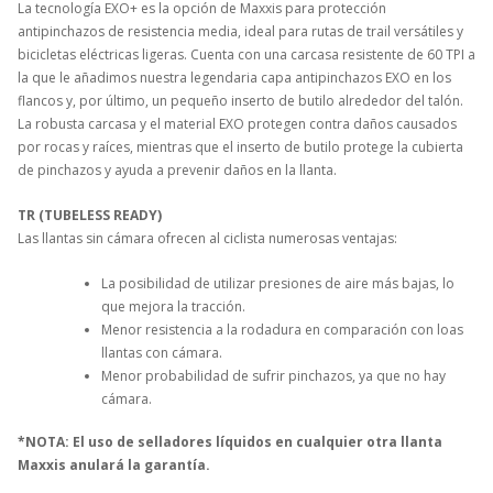
La tecnología EXO+ es la opción de Maxxis para protección
antipinchazos de resistencia media, ideal para rutas de trail versátiles y
bicicletas eléctricas ligeras. Cuenta con una carcasa resistente de 60 TPI a
la que le añadimos nuestra legendaria capa antipinchazos EXO en los
flancos y, por último, un pequeño inserto de butilo alrededor del talón.
La robusta carcasa y el material EXO protegen contra daños causados ​​
por rocas y raíces, mientras que el inserto de butilo protege la cubierta
de pinchazos y ayuda a prevenir daños en la llanta.
TR (TUBELESS READY)
Las llantas sin cámara ofrecen al ciclista numerosas ventajas:
La posibilidad de utilizar presiones de aire más bajas, lo
que mejora la tracción.
Menor resistencia a la rodadura en comparación con loas
llantas con cámara.
Menor probabilidad de sufrir pinchazos, ya que no hay
cámara.
*NOTA: El uso de selladores líquidos en cualquier otra llanta
Maxxis anulará la garantía.