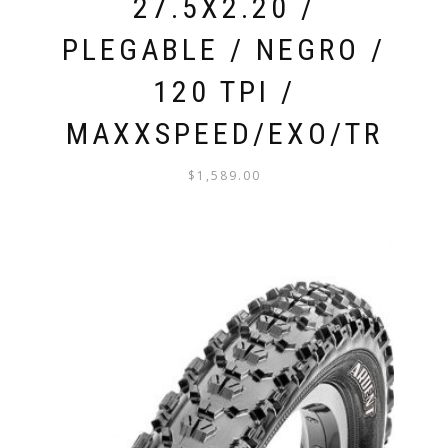
27.5X2.20 /
PLEGABLE / NEGRO /
120 TPI /
MAXXSPEED/EXO/TR
$
1,589.00