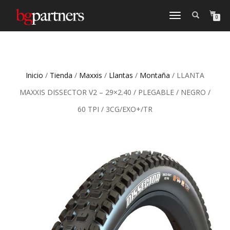
CAMBIAR
0
NAVEGACIÓN
Inicio
/
Tienda
/
Maxxis
/
Llantas
/
Montaña
/ LLANTA
MAXXIS DISSECTOR V2 – 29×2.40 / PLEGABLE / NEGRO /
60 TPI / 3CG/EXO+/TR