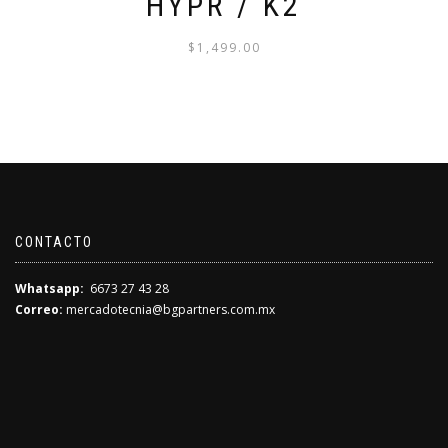
HYPR / K2
$
1,499.00
CONTACTO
Whatsapp:
6673 27 43 28
Correo:
mercadotecnia@bgpartners.com.mx