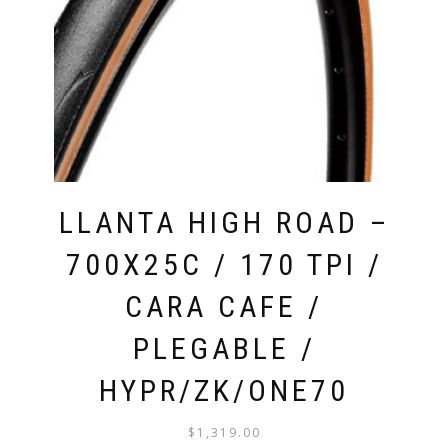
LLANTA HIGH ROAD –
700X25C / 170 TPI /
CARA CAFE /
PLEGABLE /
HYPR/ZK/ONE70
$
1,319.00