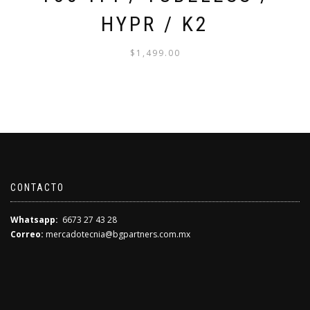
HYPR / K2
$
1,499.00
CONTACTO
Whatsapp:
6673 27 43 28
Correo:
mercadotecnia@bgpartners.com.mx