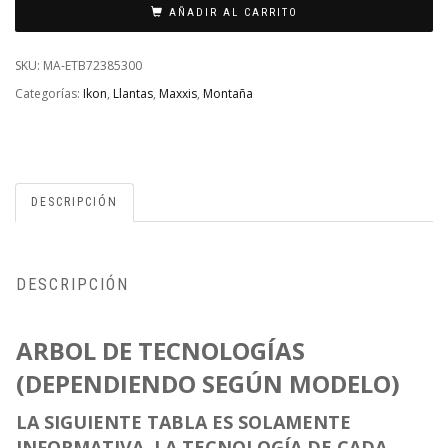
-
AÑADIR AL CARRITO
26X2.20
/
SKU:
MA-ETB72385300
PLEGABLE
Categorías:
Ikon
,
Llantas
,
Maxxis
,
Montaña
/
NEGRO
/
60
DESCRIPCIÓN
TPI
CANTIDAD
DESCRIPCIÓN
ARBOL DE TECNOLOGÍAS
(DEPENDIENDO SEGÚN MODELO)
LA SIGUIENTE TABLA ES SOLAMENTE
INFORMATIVA. LA TECNOLOGÍA DE CADA