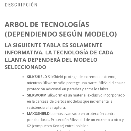
/
DESCRIPCIÓN
EXO/TR
CANTIDAD
ARBOL DE TECNOLOGÍAS
(DEPENDIENDO SEGÚN MODELO)
LA SIGUIENTE TABLA ES SOLAMENTE
INFORMATIVA. LA TECNOLOGÍA DE CADA
LLANTA DEPENDERÁ DEL MODELO
SELECCIONADO
SILKSHIELD
SilkShield protege de extremo a extremo,
mientras Silkworm sólo protege una parte. SilkShield es una
protección adicional en paredes y entre los hilos.
SILKWORM
Silkworm es un material exclusivo incorporado
en la carcasa de ciertos modelos que incrementa la
resistencia a la ruptura.
MAXXSHIELD
Lo más avanzado en protección contra
ponchaduras. Protección Silkshield de un extremo a otro y
K2 (compuesto Kevlar) entre los hilos.