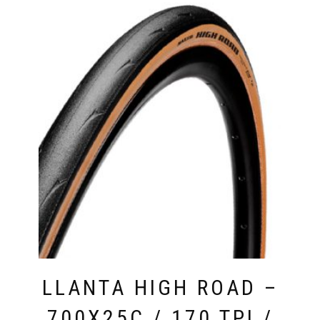
LLANTA HIGH ROAD –
700X25C / 170 TPI /