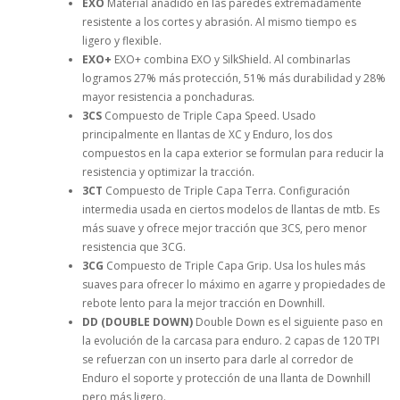
EXO
Material añadido en las paredes extremadamente
resistente a los cortes y abrasión. Al mismo tiempo es
ligero y flexible.
EXO+
EXO+ combina EXO y SilkShield. Al combinarlas
logramos 27% más protección, 51% más durabilidad y 28%
mayor resistencia a ponchaduras.
3CS
Compuesto de Triple Capa Speed. Usado
principalmente en llantas de XC y Enduro, los dos
compuestos en la capa exterior se formulan para reducir la
resistencia y optimizar la tracción.
3CT
Compuesto de Triple Capa Terra. Configuración
intermedia usada en ciertos modelos de llantas de mtb. Es
más suave y ofrece mejor tracción que 3CS, pero menor
resistencia que 3CG.
3CG
Compuesto de Triple Capa Grip. Usa los hules más
suaves para ofrecer lo máximo en agarre y propiedades de
rebote lento para la mejor tracción en Downhill.
DD (DOUBLE DOWN)
Double Down es el siguiente paso en
la evolución de la carcasa para enduro. 2 capas de 120 TPI
se refuerzan con un inserto para darle al corredor de
Enduro el soporte y protección de una llanta de Downhill
pero más ligero.