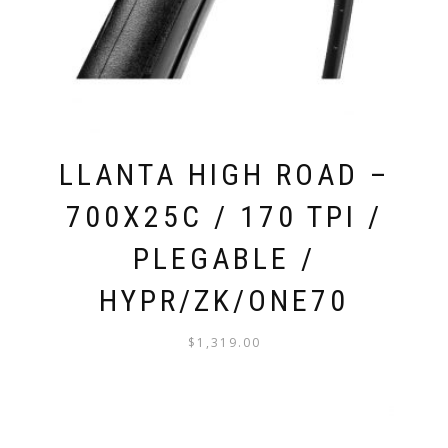
LLANTA HIGH ROAD –
700X25C / 170 TPI /
PLEGABLE /
HYPR/ZK/ONE70
$
1,319.00