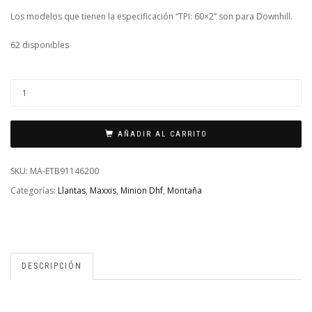
Los modelos que tienen la especificación “TPI: 60×2” son para Downhill.
62 disponibles
LLANTA
MINION
DHF
AÑADIR AL CARRITO
-
27.5X2.60
SKU:
MA-ETB91146200
/
Categorías:
Llantas
,
Maxxis
,
Minion Dhf
,
Montaña
PLEGABLE
/
NEGRO
/
DESCRIPCIÓN
60
TPI