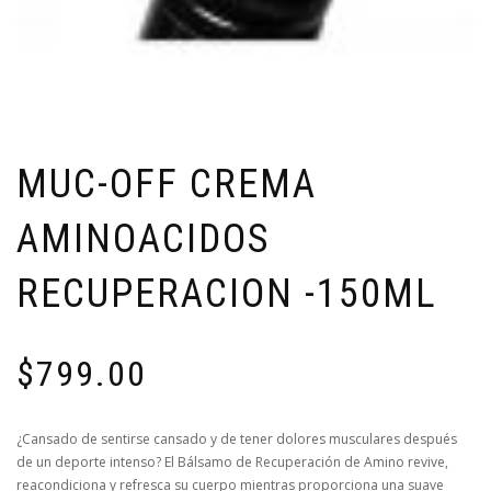
MUC-OFF CREMA
AMINOACIDOS
RECUPERACION -150ML
$
799.00
¿Cansado de sentirse cansado y de tener dolores musculares después
de un deporte intenso? El Bálsamo de Recuperación de Amino revive,
reacondiciona y refresca su cuerpo mientras proporciona una suave