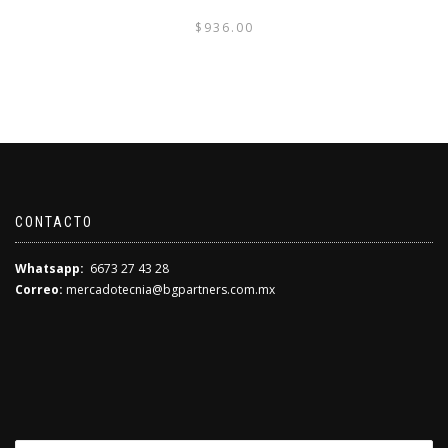
$
936.00
CONTACTO
Whatsapp:
6673 27 43 28
Correo:
mercadotecnia@bgpartners.com.mx