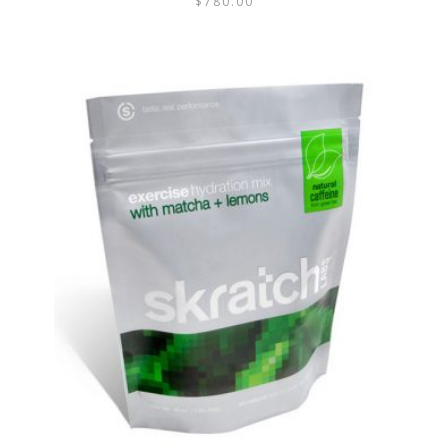
$
780.00