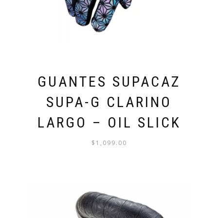
LA
PÁGINA
DE
PRODUCTO
GUANTES SUPACAZ
SUPA-G CLARINO
LARGO – OIL SLICK
$
1,099.00
ESTE
PRODUCTO
TIENE
MÚLTIPLES
VARIANTES.