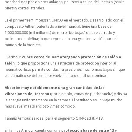
ponchaduras por objetos afilados, pellizcos a causa del llantazo (snake
bite’s) y cortes laterales.
Es el primer “semi mousse”, ÚNICO en el mercado. Desarrollado con el
compuesto Aither, patentado a nivel mundial, tiene una base de
1.000.000.000 (mil millones) de micro “burbujas” de aire cerrado y
polímero de olefina; lo que representa una gran innovación para el
mundo de la bicicleta.
El Armour
cubre cerca de 360º otorgando protección de talón a
talón
, lo que proporciona una estructura de protección interior al
neumático. Esto permite conducir a presiones mucho más bajas sin que
el neumático se deforme, se vuelva lento o difícil de dominar.
Absorbe muy notablemente una gran cantidad de las
vibraciones del terreno
(por ejemplo, zonas de piedra suelta) y disipa
la energía uniformemente en la cámara. El resultado es un viaje mucho
más suave, más silencioso y más cómodo.
Tannus Armour es ideal para el segmento Off-Road & MTB.
El Tannus Armour cuenta con una
protección base de entre 13 y