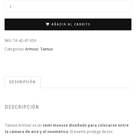
TANNUS
ARMOUR
26X1.6-
AÑADIR AL CARRITO
1.9
CANTIDAD
SKU:
TA-42-47-559
Categorías:
Armour
,
Tannus
DESCRIPCIÓN
DESCRIPCIÓN
Tannus Armour es un
semi mousse diseñado para colocarse entre
la cámara de aire y el neumático
. El inserto protege de los